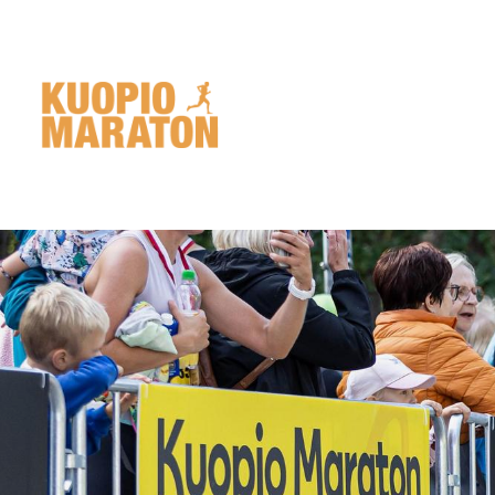
Siirry
sivun
sisältöön
Kuopio Maraton - Pohjois-Savon Liiku