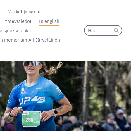
t
Matkat ja sarjat
Yhteystiedot
In english
Hak
eisjuoksulenkit
Hae
In memoriam Ari Järveläinen