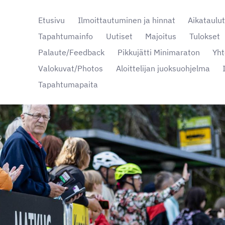
Etusivu
Ilmoittautuminen ja hinnat
Aikataulu
Tapahtumainfo
Uutiset
Majoitus
Tulokset
Palaute/Feedback
Pikkujätti Minimaraton
Yht
nta
Valokuvat/Photos
Aloittelijan juoksuohjelma
Tapahtumapaita