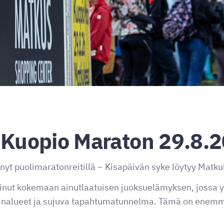
 Kuopio Maraton 29.8.
nyt puolimaratonreitillä – Kisapäivän syke löytyy Matk
inut kokemaan ainutlaatuisen juoksuelämyksen, jossa y
suinalueet ja sujuva tapahtumatunnelma. Tämä on enemmä