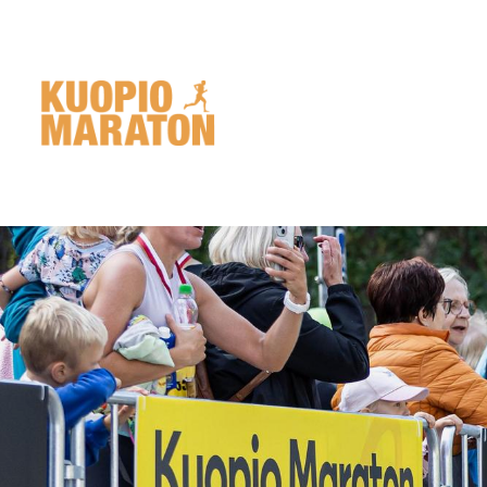
Siirry
sivun
sisältöön
Kuopio Maraton - Pohjois-Savon Liiku