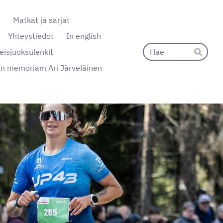
t
Matkat ja sarjat
Yhteystiedot
In english
Hak
eisjuoksulenkit
Hae
In memoriam Ari Järveläinen