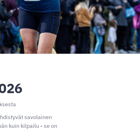
2026
uksesta
hdistyvät savolainen
n kuin kilpailu - se on