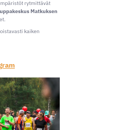
ympäristöt rytmittävät
uppakeskus Matkuksen
et.
loistavasti kaiken
agram