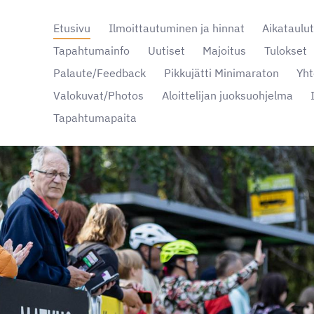
Etusivu
Ilmoittautuminen ja hinnat
Aikataulu
Tapahtumainfo
Uutiset
Majoitus
Tulokset
Palaute/Feedback
Pikkujätti Minimaraton
Yht
nta
Valokuvat/Photos
Aloittelijan juoksuohjelma
Tapahtumapaita