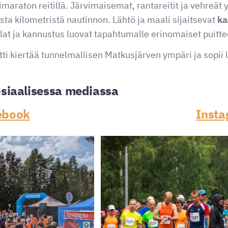
araton reitillä. Järvimaisemat, rantareitit ja vehreät 
sta kilometristä nautinnon. Lähtö ja maali sijaitsevat
ka
tilat ja kannustus luovat tapahtumalle erinomaiset puitte
tti kiertää tunnelmallisen Matkusjärven ympäri ja sopii 
siaalisessa mediassa
ebook
Inst