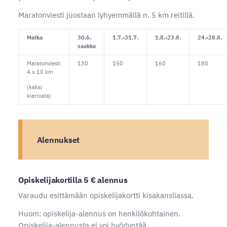
Maratonviesti juostaan lyhyemmällä n. 5 km reitillä.
Matka
30.6.
1.7.-31.7.
1.8.-23.8.
24.-28.8.
saakka
Maratonviesti
130
150
160
180
4 x 10 km
(kaksi
kierrosta)
Alennukset
Opiskelijakortilla 5 € alennus
Varaudu esittämään opiskelijakortti kisakansliassa.
Huom: opiskelija-alennus on henkilökohtainen.
Opiskelija-alennusta ei voi hyödyntää