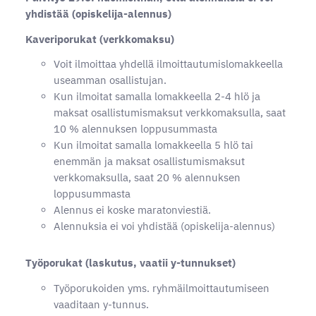
yhdistää (opiskelija-alennus)
Kaveriporukat (verkkomaksu)
Voit ilmoittaa yhdellä ilmoittautumislomakkeella
useamman osallistujan.
Kun ilmoitat samalla lomakkeella 2-4 hlö ja
maksat osallistumismaksut verkkomaksulla, saat
10 % alennuksen loppusummasta
Kun ilmoitat samalla lomakkeella 5 hlö tai
enemmän ja maksat osallistumismaksut
verkkomaksulla, saat 20 % alennuksen
loppusummasta
Alennus ei koske maratonviestiä.
Alennuksia ei voi yhdistää (opiskelija-alennus)
Työporukat (laskutus, vaatii y-tunnukset)
Työporukoiden yms. ryhmäilmoittautumiseen
vaaditaan y-tunnus.