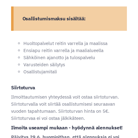
Osallistumismaksu sisältää:
Huoltopalvelut reitin varrella ja maalissa
Ensiapu reitin varrella ja maalialueella
Sähköinen ajanotto ja tulospalvelu
Varusteiden säilytys
Osallistujamitali
Siirtoturva
Ilmoittautumisen yhteydessä voit ostaa siirtoturvan.
Siirtoturvalla voit siirtää osallistumisesi seuraavan
vuoden tapahtumaan. Siirtoturvan hinta on 5€.
Siirtoturvaa ei voi ostaa jälkikäteen.
Ilmoita useampi mukaan - hyödynnä alennukset!
Päivitys 29.6. huomioithan, että alennuksia ei voi