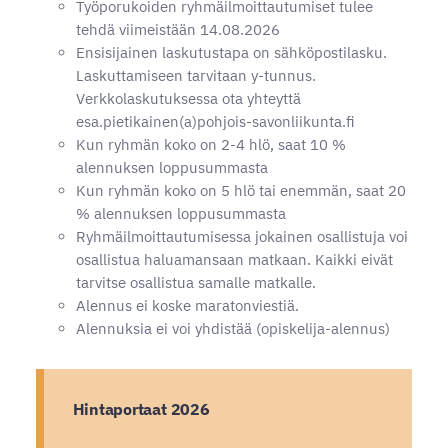
Työporukoiden ryhmäilmoittautumiset tulee
tehdä viimeistään 14.08.2026
Ensisijainen laskutustapa on sähköpostilasku.
Laskuttamiseen tarvitaan y-tunnus.
Verkkolaskutuksessa ota yhteyttä
esa.pietikainen(a)pohjois-savonliikunta.fi
Kun ryhmän koko on 2-4 hlö, saat 10 %
alennuksen loppusummasta
Kun ryhmän koko on 5 hlö tai enemmän, saat 20
% alennuksen loppusummasta
Ryhmäilmoittautumisessa jokainen osallistuja voi
osallistua haluamansaan matkaan. Kaikki eivät
tarvitse osallistua samalle matkalle.
Alennus ei koske maratonviestiä.
Alennuksia ei voi yhdistää (opiskelija-alennus)
Hintaportaat 2026