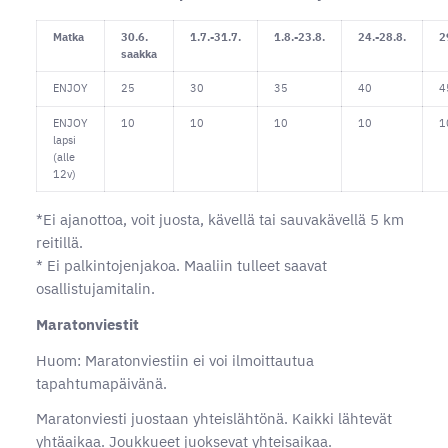
Matka
30.6.
1.7.-31.7.
1.8.-23.8.
24.-28.8.
2
saakka
ENJOY
25
30
35
40
4
ENJOY
10
10
10
10
1
lapsi
(alle
12v)
*Ei ajanottoa, voit juosta, kävellä tai sauvakävellä 5 km
reitillä.
* Ei palkintojenjakoa. Maaliin tulleet saavat
osallistujamitalin.
Maratonviestit
Huom: Maratonviestiin ei voi ilmoittautua
tapahtumapäivänä.
Maratonviesti juostaan yhteislähtönä. Kaikki lähtevät
yhtäaikaa. Joukkueet juoksevat yhteisaikaa.