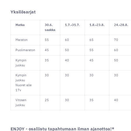
Yksilösarjat
Matka
30.6.
1.7.-31.7.
1.8.-23.8.
24.-28.8.
saakka
Maraton
55
60
65
70
Puolimaraton
45
50
55
60
Kympin
35
40
45
50
juoksu
Kympin
30
30
30
30
juoksu
Nuoret alle
17v
Vitosen
25
30
35
40
juoksu
ENJOY - osallistu tapahtumaan ilman ajanottoa!*