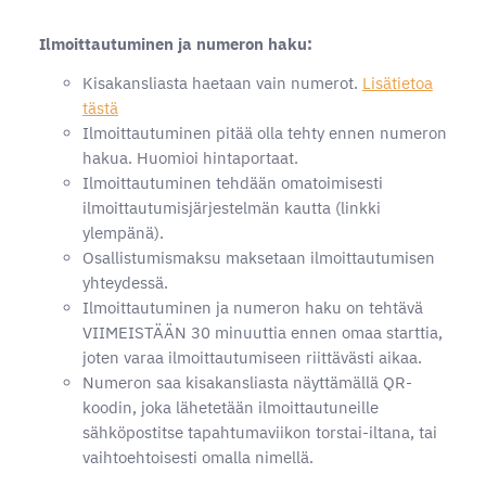
Ilmoittautuminen ja numeron haku:
Kisakansliasta haetaan vain numerot.
Lisätietoa
tästä
Ilmoittautuminen pitää olla tehty ennen numeron
hakua. Huomioi hintaportaat.
Ilmoittautuminen tehdään omatoimisesti
ilmoittautumisjärjestelmän kautta (linkki
ylempänä).
Osallistumismaksu maksetaan ilmoittautumisen
yhteydessä.
Ilmoittautuminen ja numeron haku on tehtävä
VIIMEISTÄÄN 30 minuuttia ennen omaa starttia,
joten varaa ilmoittautumiseen riittävästi aikaa.
Numeron saa kisakansliasta näyttämällä QR-
koodin, joka lähetetään ilmoittautuneille
sähköpostitse tapahtumaviikon torstai-iltana, tai
vaihtoehtoisesti omalla nimellä.