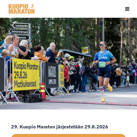
Siirry
Kuopio Maraton - Pohjois-Savon Liikunta
Haku
sivun
sisältöön
29. Kuopio Maraton järjestetään 29.8.2026