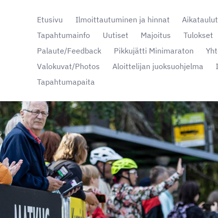
Etusivu
Ilmoittautuminen ja hinnat
Aikataulu
Tapahtumainfo
Uutiset
Majoitus
Tulokset
Palaute/Feedback
Pikkujätti Minimaraton
Yht
nta
Valokuvat/Photos
Aloittelijan juoksuohjelma
Tapahtumapaita