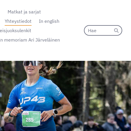
t
Matkat ja sarjat
Yhteystiedot
In english
Hak
eisjuoksulenkit
Hae
In memoriam Ari Järveläinen