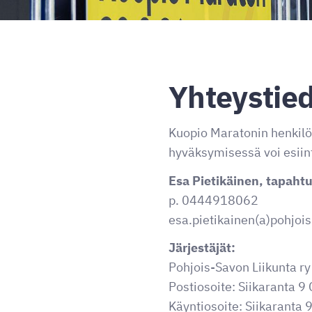
Yhteystie
Kuopio Maratonin henkilö
hyväksymisessä voi esiint
Esa Pietikäinen, tapaht
p. 0444918062
esa.pietikainen(a)pohjois
Järjestäjät:
Pohjois-Savon Liikunta r
Postiosoite: Siikaranta 9
Käyntiosoite: Siikaranta 9