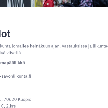
dot
kunta lomailee heinäkuun ajan. Vastauksissa ja liikun
yä viivettä.
umapäällikkö
-savonliikunta.fi
y
 C, 70620 Kuopio
 C, 2.krs