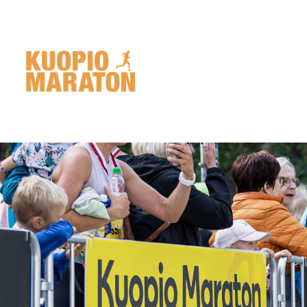
Siirry
sivun
sisältöön
Kuopio Maraton - Pohjois-Savon Liiku